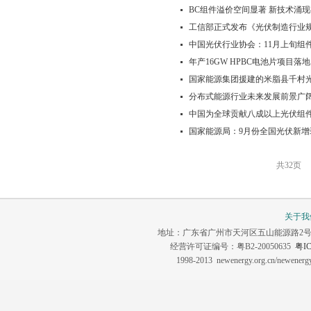
BC组件溢价空间显著 新技术涌
工信部正式发布《光伏制造行业规
中国光伏行业协会：11月上旬组件成
年产16GW HPBC电池片项目落
国家能源集团援建的米脂县千村
分布式能源行业未来发展前景广
中国为全球贡献八成以上光伏组
国家能源局：9月份全国光伏新增装机
共32页
关于我
地址：广东省广州市天河区五山能源路2号 联系电话：0
经营许可证编号：粤B2-20050635
粤IC
1998-2013 newenergy.org.cn/newene