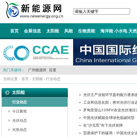
首页
会展信息
太阳能
风能
生物质能
海洋能 小水电 天
热门关键词：
广州能源所
百度
当前位置：
首页
-
太阳能
-
行业动态
太阳能
光伏主产业链环节盈利能力逐渐改
行业动态
工业和信息化部：将对光伏行业
罗甸亚雷山110MW农业光伏项
今日聚焦
中国光伏赋能全球绿色低碳转型
光伏动态
在“沙戈荒”布下光伏矩阵
光热动态
贸易保护下的破局：中国光伏企