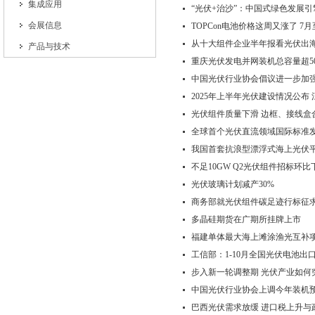
集成应用
“光伏+治沙”：中国式绿色发展引
会展信息
TOPCon电池价格这周又涨了 7月
从十大组件企业半年报看光伏出海
产品与技术
重庆光伏发电并网装机总容量超5
中国光伏行业协会倡议进一步加
2025年上半年光伏建设情况公布
光伏组件质量下滑 边框、接线盒合
全球首个光伏直流领域国际标准
我国首套抗浪型漂浮式海上光伏平
不足10GW Q2光伏组件招标环比下
光伏玻璃计划减产30%
商务部就光伏组件碳足迹行标征
多晶硅期货在广期所挂牌上市
福建单体最大海上滩涂渔光互补
工信部：1-10月全国光伏电池出
步入新一轮调整期 光伏产业如何
中国光伏行业协会上调今年装机
巴西光伏需求放缓 进口税上升与