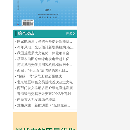
综合动态
更多
国家能源局：多措并举提升新能源...
今年风电、光伏预计新增装机约3亿...
我国规模最大光氢储一体化项目全...
塔里木油田今年绿电发电量超11亿...
河北风电光伏并网装机规模位居全...
西藏：“十五五”清洁能源装机目...
“超碳一号”示范工程全面建成
北京地区绿色交易规模首次超过火电
两部门发文推动多用户绿电直连发展
青海绿电交易累计突破200亿千瓦时
内蒙古大力发展绿色能源
准格尔旗一新能源重卡“光储充运...