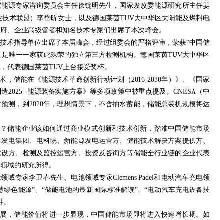
家能源专家咨询委员会主任徐锭明先生，国家发改委能源研究所主任姜
产业技术联盟）李岱昕女士，以及德国莱茵TUV大中华区太阳能及燃料电
政府、企业高级管者和知名技术专家们出席了本次峰会。
一技术指导单位出席了本届峰会，经过组委会的严格评审，荣获“中国储
奖，是唯一一家获此殊荣的独立第三方检测机构。德国莱茵TUV大中华区
，代表德国莱茵TUV上台接受奖杯。
，储能在《能源技术革命创新行动计划（2016-2030年）》、《国家
2025--能源装备实施方案》等多项政策中被重点提及。CNESA（中
预测，到2020年，理想情景下，不含抽水蓄能，储能总装机规模将达
展？储能企业该如何通过商业模式创新和技术创新，踏准中国储能市场
、发电集团、电科院、新能源发电运营方、储能技术解决方案提供方、
建设方、检测及监控运营方、投资及咨询方等储能全行业链的企业代表
自领域的研究所得。
域专家李卫春先生、电池领域专家Clemens Padel和电动汽车充电领
慧绿色能源”、“储能电池的最新国际标准解读”、“电动汽车充电设备技
讲。
开展，储能价值将进一步显现，中国储能市场即将进入快速增长期。如