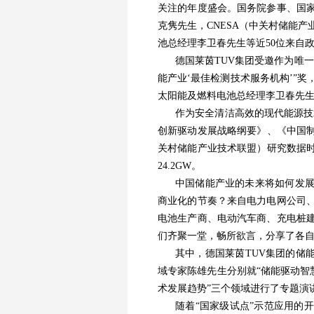
关注的年度盛会。国务院参事、国
克隽先生，CNESA（中关村储能
池总经理李卫春先生等近50位来自
德国莱茵TUV集团受邀作为唯
能产业‘最佳检测技术服务机构’”
太阳能及燃料电池总经理李卫春先生
作为安全清洁高效的现代能源技术
创新驱动发展战略纲要》、《中国制造
关村储能产业技术联盟）研究数据时
24.2GW。
中国储能产业的未来将如何发
商业化的节奏？来自电力电网公司
电池生产商、电动汽车商、充电桩
们齐聚一堂，畅所欲言，分享了各
其中，德国莱茵TUV集团的储能领
域专家陈雄先生分别就“储能驱动智
术发展趋势”三个领域进行了专题演
随着“国家级试点”示范应用的