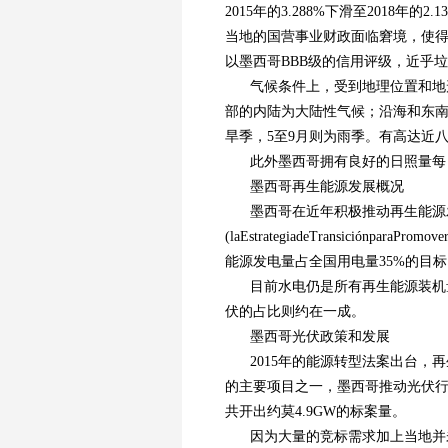
2015年的3.288%下滑至2018
当地的国营事业财政面临窘境，使得外
以墨西哥BBB级的信用评级，近乎
气候条件上，受到地理位置和地
部的内陆为大陆性气候；沿海和东南
旱季，5至9月则为雨季。有高达近
此外墨西哥拥有良好的日照量每
墨西哥再生能源发展概况
墨西哥在近年积极推动再生能源发
(laEstrategiadeTransiciónparaPr
能源发电量占全国用电量35%的目标
目前水电仍是所有再生能源装机
伏的占比则约在一成。
墨西哥光伏政策和发展
2015年的能源转型法案出台
的主要项目之一，墨西哥推动光伏行
共开出约莫4.9GW的标案量。
因为大量的竞标需求加上当地并