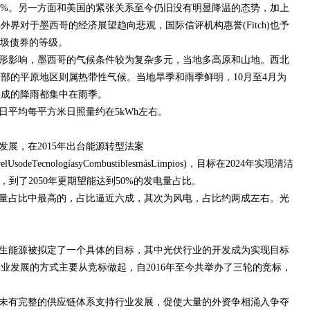
年的2.13%。另一方面和美国的紧张关系至今仍旧没有明显降温的态势，加上
界对于墨西哥的经济展望趋向悲观，国际信评机构惠誉(Fitch)也予
垃圾债券的等级。
形影响，墨西哥的气候条件较为复杂多元，当地多高原和山地。西北
部的平原地区则属热带性气候。当地旱季和雨季鲜明，10月至4月为
八成的降雨都集中在雨季。
日平均每平方米日照量约在5kWh左右。
展，在2015年出台能源转型法案
omoverelUsodeTecnologíasyCombustiblesmásLimpios)，目标在2024年实现清洁
，到了2050年更期望能达到50%的发电量占比。
量占比中最高的，占比逼近六成，其次为风电，占比约两成左右。光
，再生能源被拟定了一个具体的目标，其中光伏行业的开发成为实现目标
业发展的方式主要从竞标做起，自2016年至今共举办了三轮的竞标，
未有完整的供应链体系支持行业发展，促使大量的外资争相涌入争夺