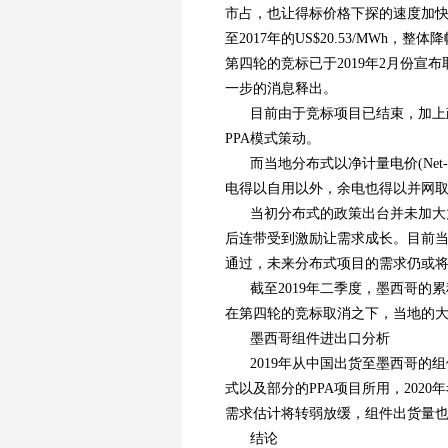
市占，也让得标价格下探的速度加快降幅
至2017年的US$20.53/MW
第四轮的竞标已于2019年2月份
一步的消息释出。
目前由于竞标项目已结束，加上
PPA模式策动。
而当地分布式以净计量电价(Net-
电得以自用以外，余电也得以并网
当初分布式的政策出台并未加大
后连带受到激励让需求成长。目前当
通过，未来分布式项目的需求仍或
截至2019年二季度，墨西哥的
在第四轮的竞标取消之下，当地的大
墨西哥组件进出口分析
2019年从中国出货至墨西哥的
式以及部分的PPA项目所用，202
需求估计将转弱放缓，组件出货量
结论