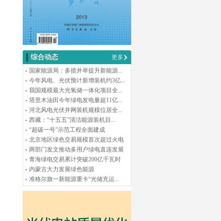
综合动态
更多
国家能源局：多措并举提升新能源...
今年风电、光伏预计新增装机约3亿...
我国规模最大光氢储一体化项目全...
塔里木油田今年绿电发电量超11亿...
河北风电光伏并网装机规模位居全...
西藏：“十五五”清洁能源装机目...
“超碳一号”示范工程全面建成
北京地区绿色交易规模首次超过火电
两部门发文推动多用户绿电直连发展
青海绿电交易累计突破200亿千瓦时
内蒙古大力发展绿色能源
准格尔旗一新能源重卡“光储充运...