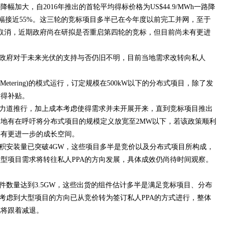
加大，自2016年推出的首轮平均得标价格为US$44.9/MWh一路降
h，整体降幅接近55%。这三轮的竞标项目多半已在今年度以前完工并网，至于
宣布取消，近期政府尚在研拟是否重启第四轮的竞标，但目前尚未有更进
政府对于未来光伏的支持与否仍旧不明，目前当地需求改转向私人
Metering)的模式运行，订定规模在500kW以下的分布式项目，除了发
取得补贴。
力道推行，加上成本考虑使得需求并未开展开来，直到竞标项目推出
地有在呼吁将分布式项目的规模定义放宽至2MW以下，若该政策顺利
将有更进一步的成长空间。
累积安装量已突破4GW，这些项目多半是竞价以及分布式项目所构成，
型项目需求将转往私人PPA的方向发展，具体成效仍尚待时间观察。
组件数量达到3.5GW，这些出货的组件估计多半是满足竞标项目、分布
0年考虑到大型项目的方向已从竞价转为签订私人PPA的方式进行，整体
也将跟着减退。