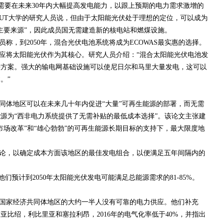
S)需要在未来30年内大幅提高发电能力，以跟上预期的电力需求激增的
anta)LUT大学的研究人员说，但由于太阳能光伏处于理想的定位，可以成为
“主要来源”，因此成员国无需建造新的核电站和燃煤设施。
员称，到2050年，混合光伏电池系统将成为ECOWAS最实惠的选择。
应将太阳能光伏作为其核心。研究人员介绍：“混合太阳能光伏电池发
决方案。强大的输电网基础设施可以使尼日尔和马里大量发电，这可以
。”
同体地区可以在未来几十年内促进“大量”可再生能源的部署，而无需
源为“西非电力系统提供了无需补贴的最低成本选择”。该论文主张建
市场改革”和“雄心勃勃”的可再生能源长期目标的支持下，最大限度地
论，以确定成本方面该地区的最佳发电组合，以便满足五年间隔内的
，他们预计到2050年太阳能光伏发电可能满足总能源需求的81-85%。
国家经济共同体地区的大约一半人没有可靠的电力供应。他们补充
比绍，利比里亚和塞拉利昂，2016年的电气化率低于40%，并指出