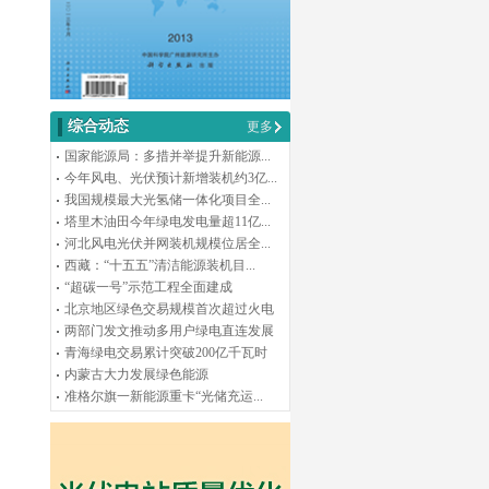
综合动态
更多
国家能源局：多措并举提升新能源...
今年风电、光伏预计新增装机约3亿...
我国规模最大光氢储一体化项目全...
塔里木油田今年绿电发电量超11亿...
河北风电光伏并网装机规模位居全...
西藏：“十五五”清洁能源装机目...
“超碳一号”示范工程全面建成
北京地区绿色交易规模首次超过火电
两部门发文推动多用户绿电直连发展
青海绿电交易累计突破200亿千瓦时
内蒙古大力发展绿色能源
准格尔旗一新能源重卡“光储充运...