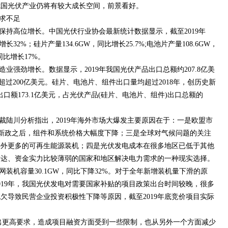
我国光伏产业仍将有较大成长空间，前景看好。
需求不足
仍保持高位增长。中国光伏行业协会最新统计数据显示，截至2019年
32%；硅片产量134.6GW，同比增长25.7%;电池片产量108.6GW，
，同比增长17%。
业强劲增长。数据显示，2019年我国光伏产品出口总额约207.8亿美
次超过200亿美元。硅片、电池片、组件出口量均超过2018年，创历史新
出口额173.1亿美元，占光伏产品(硅片、电池片、组件)出口总额的
裁陆川分析指出，2019年海外市场大爆发主要原因在于：一是欧盟市
·31”新政之后，组件和系统价格大幅度下降；三是全球对气候问题的关注
海外更多的可再生能源装机；四是光伏发电成本在很多地区已低于其他
发达、资金实力比较薄弱的国家和地区解决电力需求的一种现实选择。
网装机容量30.1GW，同比下降32%。对于全年新增装机量下滑的原
019年，我国光伏发电对需要国家补贴的项目政策出台时间较晚，很多
欠导致民营企业投资积极性下降等原因，截至2019年底竞价项目实际
出更高要求，造成项目融资方面受到一些限制，也从另外一个方面减少