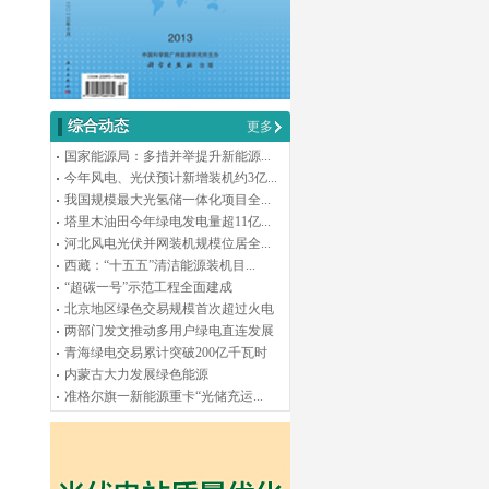
综合动态
更多
国家能源局：多措并举提升新能源...
今年风电、光伏预计新增装机约3亿...
我国规模最大光氢储一体化项目全...
塔里木油田今年绿电发电量超11亿...
河北风电光伏并网装机规模位居全...
西藏：“十五五”清洁能源装机目...
“超碳一号”示范工程全面建成
北京地区绿色交易规模首次超过火电
两部门发文推动多用户绿电直连发展
青海绿电交易累计突破200亿千瓦时
内蒙古大力发展绿色能源
准格尔旗一新能源重卡“光储充运...