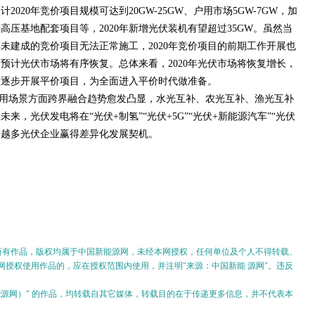
020年竞价项目规模可达到20GW-25GW、户用市场5GW-7GW，加
特高压基地配套项目等，2020年新增光伏装机有望超过35GW。虽然当
年未建成的竞价项目无法正常施工，2020年竞价项目的前期工作开展也
预计光伏市场将有序恢复。总体来看，2020年光伏市场将恢复增长，
区逐步开展平价项目，为全面进入平价时代做准备。
用场景方面跨界融合趋势愈发凸显，水光互补、农光互补、渔光互补
未来，光伏发电将在“光伏+制氢”“光伏+5G”“光伏+新能源汽车”“光伏
来越多光伏企业赢得差异化发展契机。
的所有作品，版权均属于中国新能源网，未经本网授权，任何单位及个人不得转载、
授权使用作品的，应在授权范围内使用，并注明"来源：中国新能 源网"。违反
。
新能源网）" 的作品，均转载自其它媒体，转载目的在于传递更多信息，并不代表本