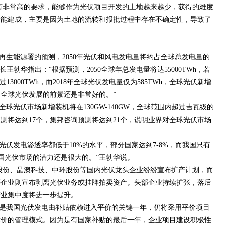
有非常高的要求，能够作为光伏项目开发的土地越来越少，获得的难度
目没能建成，主要是因为土地的流转和报批过程中存在不确定性，导致了
再生能源署的预测，2050年光伏和风电发电量将约占全球总发电量的
王勃华指出：“根据预测，2050全球年总发电量将达55000TWh，若
3000TWh，而2018年全球光伏发电量仅为585TWh，全球光伏新增
全球光伏发展的前景还是非常好的。”
全球光伏市场新增装机将在130GW-140GW，全球范围内超过吉瓦级的
预测将达到17个，集邦咨询预测将达到21个，说明业界对全球光伏市场
国光伏发电渗透率都低于10%的水平，部分国家达到7-8%，而我国只有
我国光伏市场的潜力还是很大的。”王勃华说。
股份、晶澳科技、中环股份等国内光伏龙头企业纷纷宣布扩产计划，而
等企业则宣布剥离光伏业务或挂牌拍卖资产。头部企业持续扩张，落后
产业集中度将进一步提升。
0年是我国光伏发电由补贴依赖进入平价的关键一年，仍将采用平价项目
竞价的管理模式。因为是有国家补贴的最后一年，企业项目建设积极性