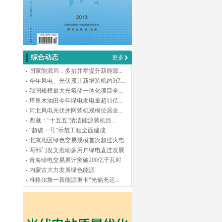
综合动态
更多
国家能源局：多措并举提升新能源...
今年风电、光伏预计新增装机约3亿...
我国规模最大光氢储一体化项目全...
塔里木油田今年绿电发电量超11亿...
河北风电光伏并网装机规模位居全...
西藏：“十五五”清洁能源装机目...
“超碳一号”示范工程全面建成
北京地区绿色交易规模首次超过火电
两部门发文推动多用户绿电直连发展
青海绿电交易累计突破200亿千瓦时
内蒙古大力发展绿色能源
准格尔旗一新能源重卡“光储充运...