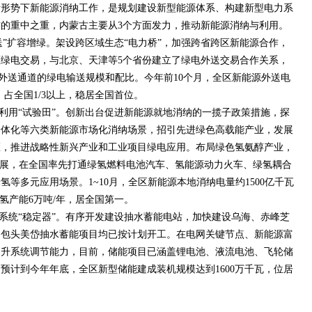
新形势下新能源消纳工作，是规划建设新型能源体系、构建新型电力系
的重中之重，内蒙古主要从3个方面发力，推动新能源消纳与利用。
送”扩容增绿。架设跨区域生态“电力桥”，加强跨省跨区新能源合作，
绿电交易，与北京、天津等5个省份建立了绿电外送交易合作关系，
等外送通道的绿电输送规模和配比。今年前10个月，全区新能源外送电
，占全国1/3以上，稳居全国首位。
利用“试验田”。创新出台促进新能源就地消纳的一揽子政策措施，探
一体化等六类新能源市场化消纳场景，招引先进绿色高载能产业，发展
区，推进战略性新兴产业和工业项目绿电应用。布局绿色氢氨醇产业，
发展，在全国率先打通绿氢燃料电池汽车、氢能源动力火车、绿氢耦合
等多元应用场景。1~10月，全区新能源本地消纳电量约1500亿千瓦
氢产能6万吨/年，居全国第一。
系统“稳定器”。有序开发建设抽水蓄能电站，加快建设乌海、赤峰芝
、包头美岱抽水蓄能项目均已按计划开工。在电网关键节点、新能源富
提升系统调节能力，目前，储能项目已涵盖锂电池、液流电池、飞轮储
预计到今年年底，全区新型储能建成装机规模达到1600万千瓦，位居