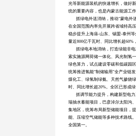
光等新能源装机的快速增长，做好
统的重要内容，也是内蒙古能源工作
抓绿电外送消纳，推动“蒙电外
在全国范围内率先开展跨省域特高压
稳步提升上海庙-山东、锡盟-泰州
量近800亿千瓦时、同比增长超60%
抓绿电本地消纳，打造绿能非电
索实施源网荷储一体化、风光制氢
绿色算力，试点建设零碳和低碳园
统筹推进氢能“制储输用”全产业链
煤化工、绿氢制绿氨、天然气掺烧绿氢
时、同比增长超20%。全区已形成绿
抓调节能力提升，构建新型电力
瑞抽水蓄能项目，巴彦淖尔太阳沟
集地区，统筹布局新型储能项目，
能、压缩空气储能等多种技术路线。
全国第一。