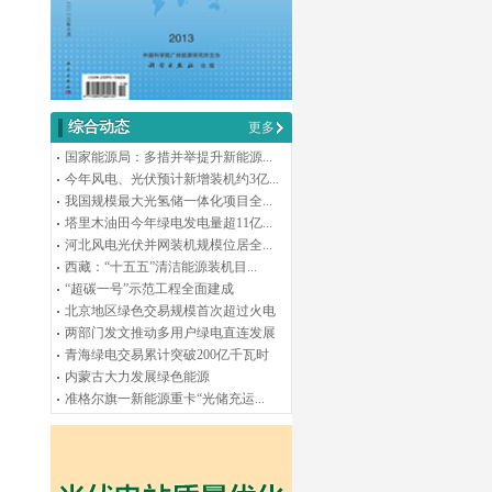
综合动态
更多
国家能源局：多措并举提升新能源...
今年风电、光伏预计新增装机约3亿...
我国规模最大光氢储一体化项目全...
塔里木油田今年绿电发电量超11亿...
河北风电光伏并网装机规模位居全...
西藏：“十五五”清洁能源装机目...
“超碳一号”示范工程全面建成
北京地区绿色交易规模首次超过火电
两部门发文推动多用户绿电直连发展
青海绿电交易累计突破200亿千瓦时
内蒙古大力发展绿色能源
准格尔旗一新能源重卡“光储充运...