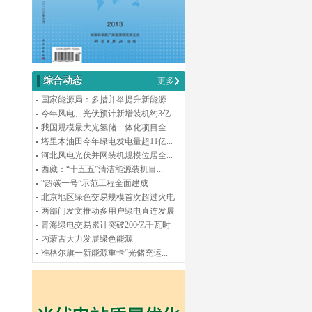
综合动态
更多
国家能源局：多措并举提升新能源...
今年风电、光伏预计新增装机约3亿...
我国规模最大光氢储一体化项目全...
塔里木油田今年绿电发电量超11亿...
河北风电光伏并网装机规模位居全...
西藏：“十五五”清洁能源装机目...
“超碳一号”示范工程全面建成
北京地区绿色交易规模首次超过火电
两部门发文推动多用户绿电直连发展
青海绿电交易累计突破200亿千瓦时
内蒙古大力发展绿色能源
准格尔旗一新能源重卡“光储充运...