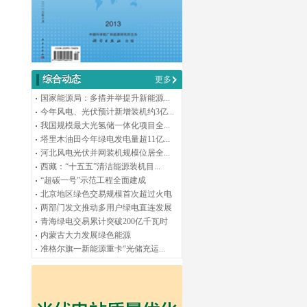
综合动态
更多
国家能源局：多措并举提升新能源...
今年风电、光伏预计新增装机约3亿...
我国规模最大光氢储一体化项目全...
塔里木油田今年绿电发电量超11亿...
河北风电光伏并网装机规模位居全...
西藏：“十五五”清洁能源装机目...
“超碳一号”示范工程全面建成
北京地区绿色交易规模首次超过火电
两部门发文推动多用户绿电直连发展
青海绿电交易累计突破200亿千瓦时
内蒙古大力发展绿色能源
准格尔旗一新能源重卡“光储充运...