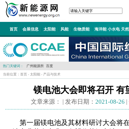
首页
会展信息
太阳能
风能
生物质能
海洋能 小水电 天
热门关键词：
广州能源所
百度
当前位置：
首页
-
太阳能
-
产品与技术
镁电池大会即将召开 有
文章来源：
| 发布日期：
2021-08-26
第一届镁电池及其材料研讨大会将在8