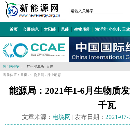
首页
会展信息
太阳能
风能
生物质能
海洋能 小水电 天
热门关键词：
广州能源所
百度
当前位置：
首页
-
生物质能
-
行业动态
能源局：2021年1-6月生物质发
千瓦
文章来源：
电缆网
| 发布日期：
2021-07-