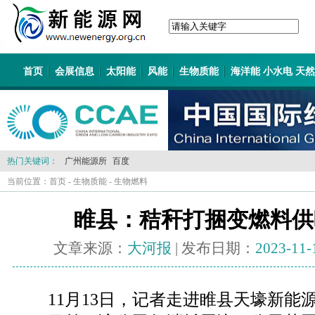
首页
会展信息
太阳能
风能
生物质能
海洋能 小水电 天
热门关键词：
广州能源所
百度
当前位置：
首页
-
生物质能
-
生物燃料
睢县：秸秆打捆变燃料供
文章来源：
大河报
| 发布日期：
2023-11-
11月13日，记者走进睢县天壕新能