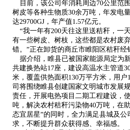
目前，该公司年消耗周边70公里范
树皮等各种生物质30余万吨，年发电量
达29700GJ，年产值1.57亿元。
“我一年有200天往这里送秸秆，一天
有一些树皮、树枝，这些都是农村废
错。”正在卸货的商丘市睢阳区秸秆经
据介绍，睢县已被国家能源局定为
共建换热站17座，建设高温水主管道3
米，覆盖供热面积130万平方米，用户
司将围绕睢县创建国家文明城市发展
责任，开展电热项目二期工程建设，使
吨，解决农村秸秆污染物40万吨，在助
态宜居星”的同时，全力满足县城及公
求，不断提升群众获得感、幸福感。