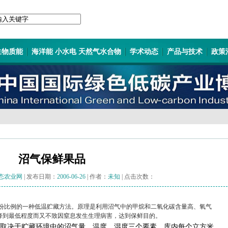
生物质能
海洋能 小水电 天然气水合物
学术动态
产品与技术
政策
沼气保鲜果品
态农业网
| 发布日期：
2006-06-26
| 作者：
未知
| 点击次数：
比例的一种低温贮藏方法。原理是利用沼气中的甲烷和二氧化碳含量高、氧气
降到最低程度而又不致因窒息发生生理病害，达到保鲜目的。
取决于贮藏环境中的沼气量、温度、湿度三个要素。库内每个立方米