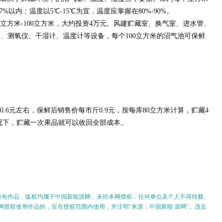
%以内；温度以5℃-15℃为宜，温度应掌握在80%-90%。
立方米-100立方米，大约投资4万元。风建贮藏室、换气室、进水管、
、测氧仪、干湿计、温度计等设备，每个100立方米的沼气池可保鲜
6元左右，保鲜后销售价每市斤0.9元，按每库80立方米计算，贮藏4
情况下，贮藏一次果品就可以收回全部成本。
的所有作品，版权均属于中国新能源网，未经本网授权，任何单位及个人不得转载、
授权使用作品的，应在授权范围内使用，并注明"来源：中国新能 源网"。违反
。