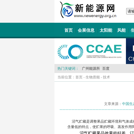
首页
会展信息
太阳能
风能
热门关键词：
广州能源所
百度
当前位置：
首页
-
生物质能
-
技术
文章来源：
中国生
沼气贮藏是调整果品贮藏环境和气体成份
含量低的特点，使贮果的呼吸、蒸发作用
沼气贮藏果品效果的好差，订