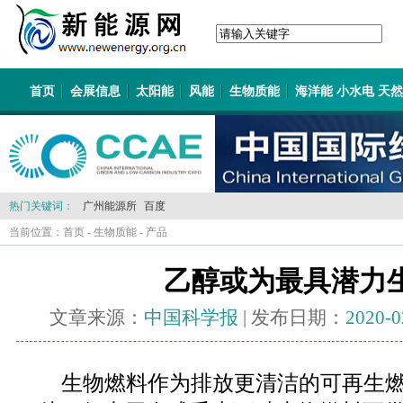
首页
会展信息
太阳能
风能
生物质能
海洋能 小水电 天
热门关键词：
广州能源所
百度
当前位置：
首页
-
生物质能
-
产品
乙醇或为最具潜力
文章来源：
中国科学报
| 发布日期：
2020-0
生物燃料作为排放更清洁的可再生