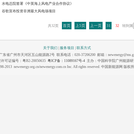
水电总院签署《中英海上风电产业合作协议》
谷歌宣布投资非洲最大风电场项目
首页
上5页
上一页
31
共32页
32
转到第
关于我们
|
服务项目
|
联系方式
东省广州市天河区五山能源路2号 联系电话：020-37206200 邮箱：newenergy@ms.giec.
许可证编号：粤B2-20050635
粤ICP备：11089167号-4
主办：中国科学院广州能源研
98-2013 newenergy.org.cn/newenergy.com.cn Inc. All rights reserved. 中国新能源网 版